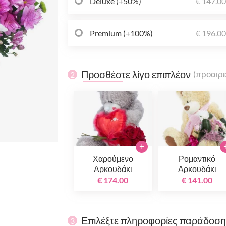
Deluxe (+50%)
€ 147.0
Premium (+100%)
€ 196.0
Προσθέστε λίγο επιπλέον
(προαιρε
2
+
Χαρούμενο
Ρομαντικό
Αρκουδάκι
Αρκουδάκι
€ 174.00
€ 141.00
Επιλέξτε πληροφορίες παράδοσ
3