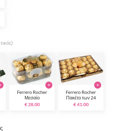
0
0
τικός)
+
+
+
Ferrero Rocher
Ferrero Rocher
Μεσαίο
Πακέτο των 24
€ 28.00
€ 41.00
ης