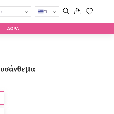
ns
EL
ΔΏΡΑ
ρυσάνθεμα