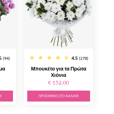
5
4.5
(94)
(278)
μα
Μπουκέτο για τα Πρώτα
Χιόνια
€ 152.00
Ι
ΠΡΟΣΘΉΚΗ ΣΤΟ ΚΑΛΆΘΙ