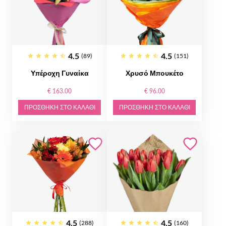
4.5
4.5
(89)
(151)
Υπέροχη Γυναίκα
Χρυσό Μπουκέτο
€ 163.00
€ 96.00
ΠΡΟΣΘΉΚΗ ΣΤΟ ΚΑΛΆΘΙ
ΠΡΟΣΘΉΚΗ ΣΤΟ ΚΑΛΆΘΙ
4.5
4.5
(288)
(160)