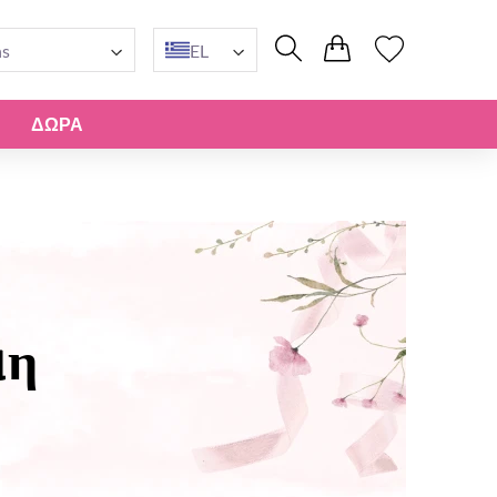
ns
EL
ΔΏΡΑ
μη