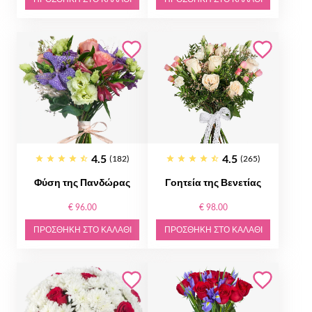
4.5
4.5
(182)
(265)
Φύση της Πανδώρας
Γοητεία της Βενετίας
€ 96.00
€ 98.00
ΠΡΟΣΘΉΚΗ ΣΤΟ ΚΑΛΆΘΙ
ΠΡΟΣΘΉΚΗ ΣΤΟ ΚΑΛΆΘΙ