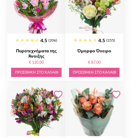
4.5
4.5
(206)
(255)
Πυροτεχνήματα της
Όμορφο Όνειρο
Άνοιξης
€ 120.00
€ 87.00
ΠΡΟΣΘΉΚΗ ΣΤΟ ΚΑΛΆΘΙ
ΠΡΟΣΘΉΚΗ ΣΤΟ ΚΑΛΆΘΙ