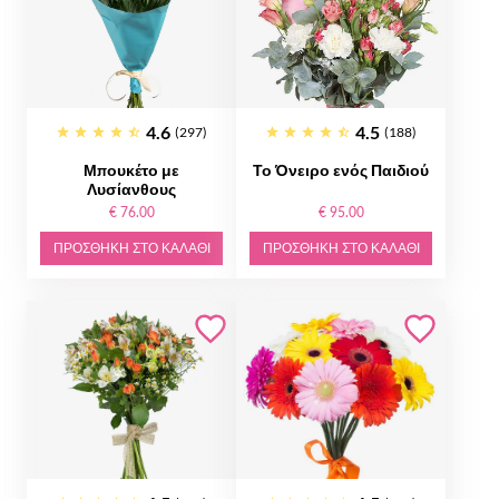
4.6
4.5
(297)
(188)
Μπουκέτο με
Το Όνειρο ενός Παιδιού
Λυσίανθους
€ 76.00
€ 95.00
ΠΡΟΣΘΉΚΗ ΣΤΟ ΚΑΛΆΘΙ
ΠΡΟΣΘΉΚΗ ΣΤΟ ΚΑΛΆΘΙ