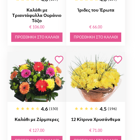
Καλάθι με
Ίριδες του Έρωτα
Τριαντάφυλλα Ουράνιο
Τόξο
€ 106.00
€ 66.00
ΠΡΟΣΘΉΚΗ ΣΤΟ ΚΑΛΆΘΙ
ΠΡΟΣΘΉΚΗ ΣΤΟ ΚΑΛΆΘΙ
4.6
4.5
(150)
(196)
Καλάθι με Ζέρμπερες
12 Κίτρινα Χρυσάνθεμα
€ 127.00
€ 71.00