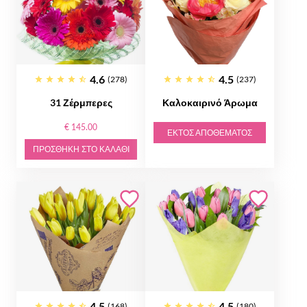
4.6
4.5
(278)
(237)
31 Ζέρμπερες
Καλοκαιρινό Άρωμα
€ 145.00
ΕΚΤΌΣ ΑΠΟΘΈΜΑΤΟΣ
ΠΡΟΣΘΉΚΗ ΣΤΟ ΚΑΛΆΘΙ
4.5
4.5
(168)
(180)