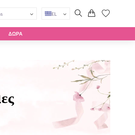
ns
EL
ΔΏΡΑ
ες