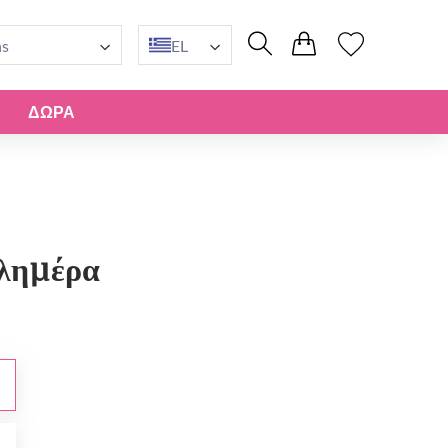
ns
EL
ΔΏΡΑ
λημέρα