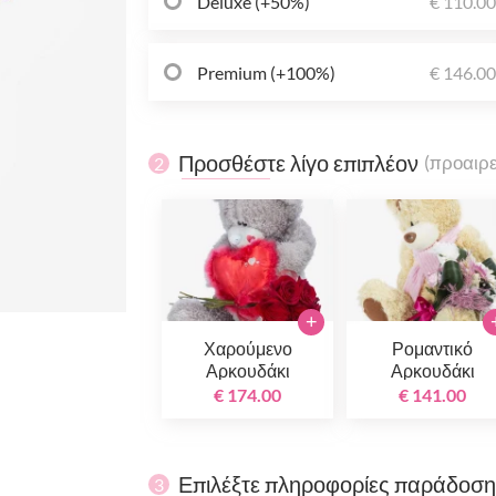
Deluxe (+50%)
€ 110.0
Premium (+100%)
€ 146.0
Προσθέστε λίγο επιπλέον
(προαιρε
2
+
Χαρούμενο
Ρομαντικό
Αρκουδάκι
Αρκουδάκι
€ 174.00
€ 141.00
Επιλέξτε πληροφορίες παράδοσ
3