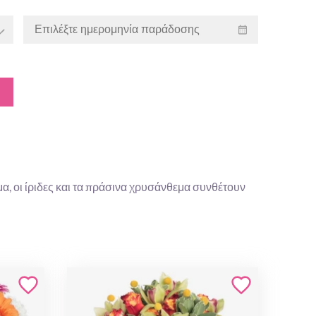
α, οι ίριδες και τα πράσινα χρυσάνθεμα συνθέτουν