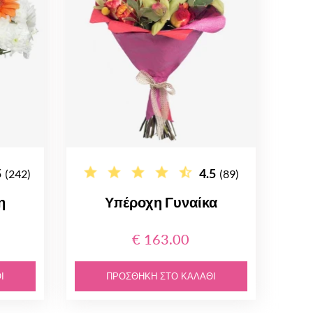
5
4.5
(242)
(89)
η
Υπέροχη Γυναίκα
€ 163.00
Ι
ΠΡΟΣΘΉΚΗ ΣΤΟ ΚΑΛΆΘΙ