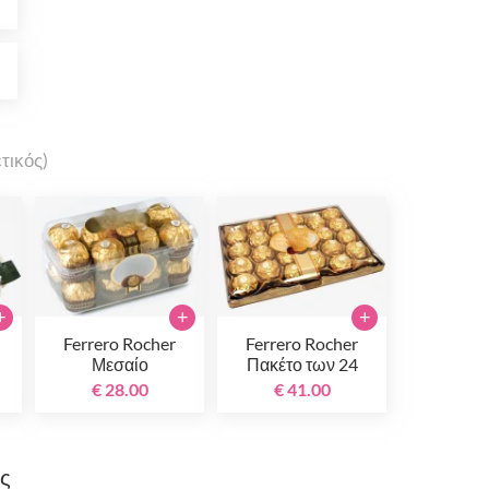
0
0
τικός)
+
+
+
Ferrero Rocher
Ferrero Rocher
Μεσαίο
Πακέτο των 24
€ 28.00
€ 41.00
ης