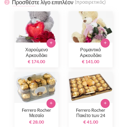
Προσθέστε λίγο επιπλέον
(προαιρετικός)
2
+
+
Χαρούμενο
Ρομαντικό
Αρκουδάκι
Αρκουδάκι
€ 174.00
€ 141.00
+
+
Ferrero Rocher
Ferrero Rocher
Μεσαίο
Πακέτο των 24
€ 28.00
€ 41.00