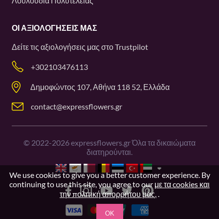
Λουλούδια Πολυτελείας
ΟΙ ΑΞΙΟΛΟΓΉΣΕΙΣ ΜΑΣ
Δείτε τις αξιολογήσεις μας στο
Trustpilot
+302103476113
Δημοφώντος 107, Αθήνα 118 52, Ελλάδα
contact@expressflowers.gr
©
2022-2026
expressflowers.gr Όλα τα δικαιώματα
διατηρούνται.
We use cookies to give you a better customer experience. By
continuing to use this site, you agree to our
με τα cookies και
την πολιτική απορρήτου μας.
.
OK