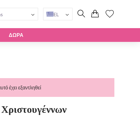
ns
EL
ΔΏΡΑ
υτό έχει εξαντληθεί
 Χριστουγέννων