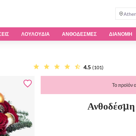
Athe
ΣΕΙΣ
ΛΟΥΛΟΎΔΙΑ
ΑΝΘΟΔΈΣΜΕΣ
ΔΙΑΝΟΜΗ
4.5
(101)
Το προϊόν α
Ανθοδέσμη