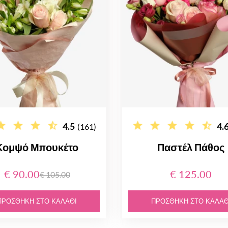
4.5
4.
(161)
Κομψό Μπουκέτο
Παστέλ Πάθος
€ 90.00
€ 125.00
€ 105.00
ΠΡΟΣΘΉΚΗ ΣΤΟ ΚΑΛΆΘΙ
ΠΡΟΣΘΉΚΗ ΣΤΟ ΚΑΛΆΘ