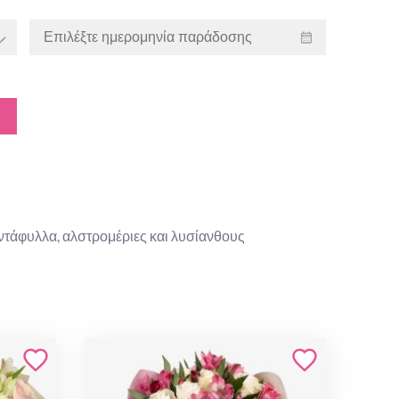
ιαντάφυλλα, αλστρομέριες και λυσίανθους