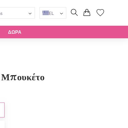
ns
EL
ΔΏΡΑ
 Μπουκέτο