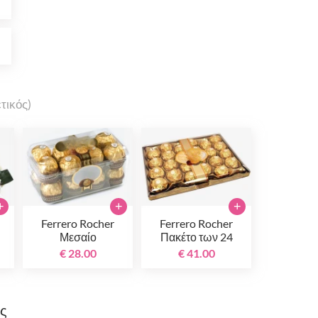
0
0
τικός)
+
+
+
Ferrero Rocher
Ferrero Rocher
Μεσαίο
Πακέτο των 24
€ 28.00
€ 41.00
ης