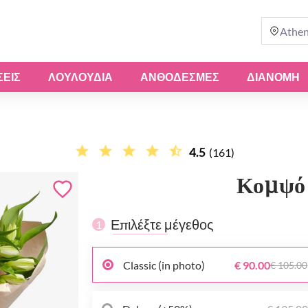
Athe
ΣΕΙΣ
ΛΟΥΛΟΎΔΙΑ
ΑΝΘΟΔΈΣΜΕΣ
ΔΙΑΝΟΜΗ
4.5
(161)
Κομψό
Επιλέξτε μέγεθος
1
Classic (in photo)
€ 90.00
€ 105.00