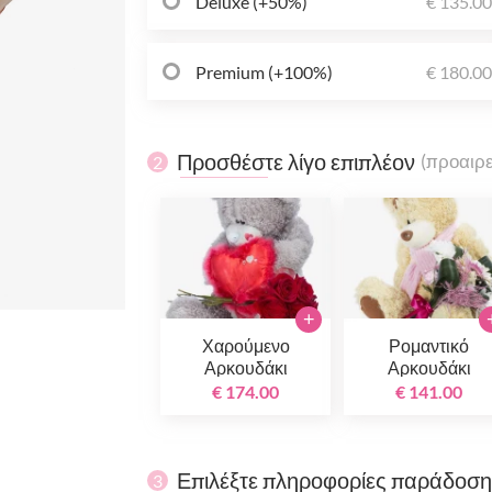
Deluxe (+50%)
€ 135.0
Premium (+100%)
€ 180.0
Προσθέστε λίγο επιπλέον
(προαιρε
2
+
Χαρούμενο
Ρομαντικό
Αρκουδάκι
Αρκουδάκι
€ 174.00
€ 141.00
Επιλέξτε πληροφορίες παράδοσ
3