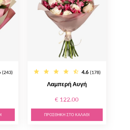
6
4.6
(243)
(178)
Λαμπερή Αυγή
€ 122.00
Ι
ΠΡΟΣΘΉΚΗ ΣΤΟ ΚΑΛΆΘΙ