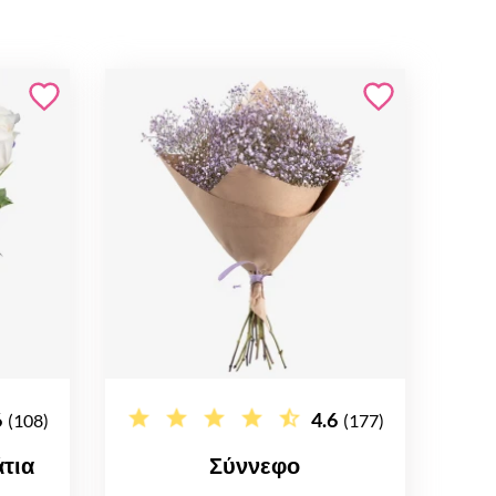
6
4.6
(108)
(177)
τια
Σύννεφο