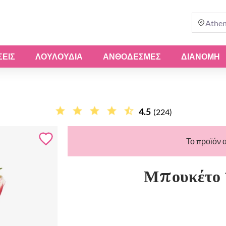
Athe
ΣΕΙΣ
ΛΟΥΛΟΎΔΙΑ
ΑΝΘΟΔΈΣΜΕΣ
ΔΙΑΝΟΜΗ
4.5
(224)
Το προϊόν α
Μπουκέτο 