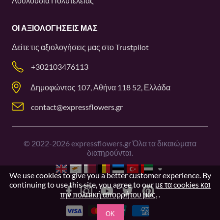
Λουλούδια Πολυτελείας
ΟΙ ΑΞΙΟΛΟΓΉΣΕΙΣ ΜΑΣ
Δείτε τις αξιολογήσεις μας στο
Trustpilot
+302103476113
Δημοφώντος 107, Αθήνα 118 52, Ελλάδα
contact@expressflowers.gr
©
2022-2026
expressflowers.gr Όλα τα δικαιώματα
διατηρούνται.
We use cookies to give you a better customer experience. By
continuing to use this site, you agree to our
με τα cookies και
την πολιτική απορρήτου μας.
.
OK