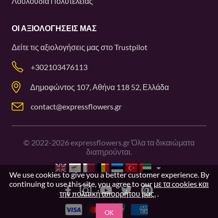
Λουλούδια Πολυτελείας
ΟΙ ΑΞΙΟΛΟΓΉΣΕΙΣ ΜΑΣ
Δείτε τις αξιολογήσεις μας στο
Trustpilot
+302103476113
Δημοφώντος 107, Αθήνα 118 52, Ελλάδα
contact@expressflowers.gr
©
2022-2026
expressflowers.gr Όλα τα δικαιώματα
διατηρούνται.
We use cookies to give you a better customer experience. By
continuing to use this site, you agree to our
με τα cookies και
την πολιτική απορρήτου μας.
.
OK